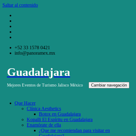
Saltar al contenido
+52 33 1578 0421
info@panoramex.mx
Guadalajara
Mejores Eventos de Turismo Jalisco México
Cambiar navegación
Que Hacer
Clínica Aesthetics
Botox en Guadalajara
Kopalli El Espíritu en Guadalajara
Enamórate de ella
¿Que me recomiendan para visitar en
Guadalajara?