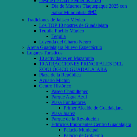
Desfile de Día de Muertos 2026
Día de Muertos Tlaquepaque 2025 con
Sabor Mundialista ⚽💀
Tradiciones de Jalisco México
Los TOP 10 postres de Guadalajara
Tequila Pueblo Mágico
Tequila
Leyenda del Charro Negro
Arena Guadalajara Nuevo Espectáculo
Lugares Turísticos
10 actividades en Mazamitla
10 ATRACCIONES PRINCIPALES DEL
ZOOLÓGICO GUADALAJARA
Plaza de la República
Acuario Michin
Centro Histórico
Paseo Chapultepec
Parque Agua Azul
Plaza Fundadores
Primer Alcalde de Guadalajara
Plaza Juarez
Parque de la Revolución
Edificios Importantes Centro Guadalajara
Palacio Municipal
Palacio de Gobierno