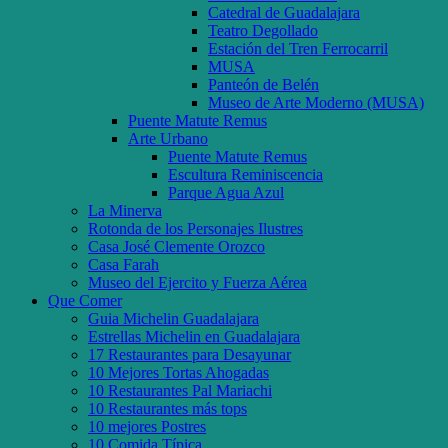
Catedral de Guadalajara
Teatro Degollado
Estación del Tren Ferrocarril
MUSA
Panteón de Belén
Museo de Arte Moderno (MUSA)
Puente Matute Remus
Arte Urbano
Puente Matute Remus
Escultura Reminiscencia
Parque Agua Azul
La Minerva
Rotonda de los Personajes Ilustres
Casa José Clemente Orozco
Casa Farah
Museo del Ejercito y Fuerza Aérea
Que Comer
Guia Michelin Guadalajara
Estrellas Michelin en Guadalajara
17 Restaurantes para Desayunar
10 Mejores Tortas Ahogadas
10 Restaurantes Pal Mariachi
10 Restaurantes más tops
10 mejores Postres
10 Comida Típica