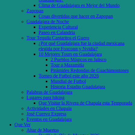
Clima de Guadalajara es Mejor del Mundo
Zapopan
Cosas divertidas que hacer en Zapopan
Guadalajara de Noche
Experiencia Cultural
Paseo en Calandria
Tour Tequila Cantaritos el Guero
¿Por qué Guadalajara fue la ciudad mexicana
elegida por Foxconn y Nvidia?
10 Mejores Tours en Guadalajara
2 Pueblos Mágicos en Jalisco
Tour a Mazamitla
Pirámides Redondas de Guachimontones
Torneo de Futbol este año 2026
Mundial de Futbol
Historia Estadio Guadalajara
Palabras de Guadalajara
Lugares para hiking
Que Visitar la Rivera de Chapala esta Temporada
Actividades en Chapala
José Cuervo Express
Eventos en Guadalajara
Que Ver
Altar de Muertos