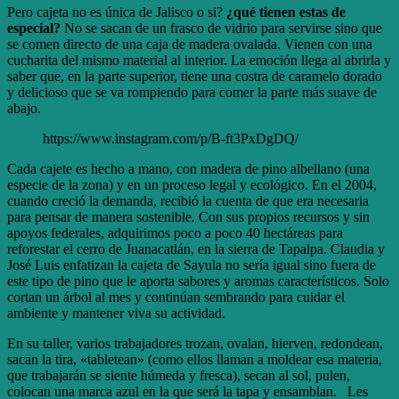
Pero cajeta no es única de Jalisco o si?
¿qué tienen estas de
especial?
No se sacan de un frasco de vidrio para servirse sino que
se comen directo de una caja de madera ovalada. Vienen con una
cucharita del mismo material al interior. La emoción llega al abrirla y
saber que, en la parte superior, tiene una costra de caramelo dorado
y delicioso que se va rompiendo para comer la parte más suave de
abajo.
https://www.instagram.com/p/B-ft3PxDgDQ/
Cada cajete es hecho a mano, con madera de pino albellano (una
especie de la zona) y en un proceso legal y ecológico. En el 2004,
cuando creció la demanda, recibió la cuenta de que era necesaria
para pensar de manera sostenible. Con sus propios recursos y sin
apoyos federales, adquirimos poco a poco 40 hectáreas para
reforestar el cerro de Juanacatlán, en la sierra de Tapalpa. Claudia y
José Luis enfatizan la cajeta de Sayula no sería igual sino fuera de
este tipo de pino que le aporta sabores y aromas característicos. Solo
cortan un árbol al mes y continúan sembrando para cuidar el
ambiente y mantener viva su actividad.
En su taller, varios trabajadores trozan, ovalan, hierven, redondean,
sacan la tira, «tabletean» (como ellos llaman a moldear esa materia,
que trabajarán se siente húmeda y fresca), secan al sol, pulen,
colocan una marca azul en la que será la tapa y ensamblan. Les