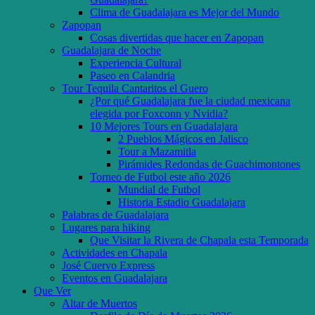
Clima de Guadalajara es Mejor del Mundo
Zapopan
Cosas divertidas que hacer en Zapopan
Guadalajara de Noche
Experiencia Cultural
Paseo en Calandria
Tour Tequila Cantaritos el Guero
¿Por qué Guadalajara fue la ciudad mexicana
elegida por Foxconn y Nvidia?
10 Mejores Tours en Guadalajara
2 Pueblos Mágicos en Jalisco
Tour a Mazamitla
Pirámides Redondas de Guachimontones
Torneo de Futbol este año 2026
Mundial de Futbol
Historia Estadio Guadalajara
Palabras de Guadalajara
Lugares para hiking
Que Visitar la Rivera de Chapala esta Temporada
Actividades en Chapala
José Cuervo Express
Eventos en Guadalajara
Que Ver
Altar de Muertos