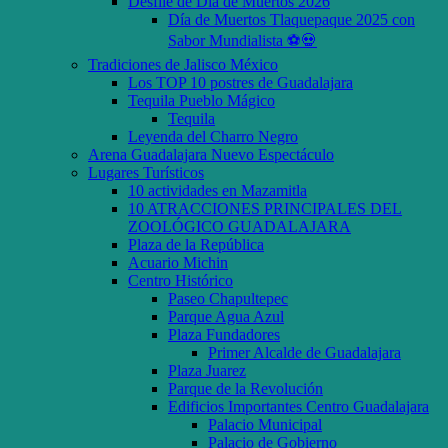
Desfile de Día de Muertos 2026
Día de Muertos Tlaquepaque 2025 con
Sabor Mundialista ⚽💀
Tradiciones de Jalisco México
Los TOP 10 postres de Guadalajara
Tequila Pueblo Mágico
Tequila
Leyenda del Charro Negro
Arena Guadalajara Nuevo Espectáculo
Lugares Turísticos
10 actividades en Mazamitla
10 ATRACCIONES PRINCIPALES DEL
ZOOLÓGICO GUADALAJARA
Plaza de la República
Acuario Michin
Centro Histórico
Paseo Chapultepec
Parque Agua Azul
Plaza Fundadores
Primer Alcalde de Guadalajara
Plaza Juarez
Parque de la Revolución
Edificios Importantes Centro Guadalajara
Palacio Municipal
Palacio de Gobierno