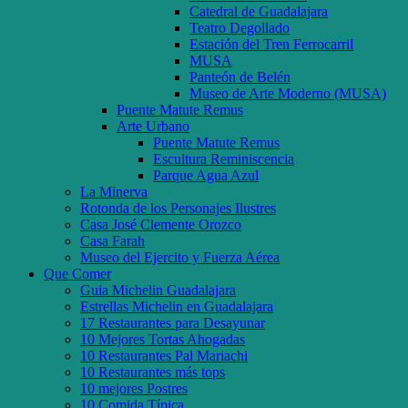
Catedral de Guadalajara
Teatro Degollado
Estación del Tren Ferrocarril
MUSA
Panteón de Belén
Museo de Arte Moderno (MUSA)
Puente Matute Remus
Arte Urbano
Puente Matute Remus
Escultura Reminiscencia
Parque Agua Azul
La Minerva
Rotonda de los Personajes Ilustres
Casa José Clemente Orozco
Casa Farah
Museo del Ejercito y Fuerza Aérea
Que Comer
Guia Michelin Guadalajara
Estrellas Michelin en Guadalajara
17 Restaurantes para Desayunar
10 Mejores Tortas Ahogadas
10 Restaurantes Pal Mariachi
10 Restaurantes más tops
10 mejores Postres
10 Comida Típica