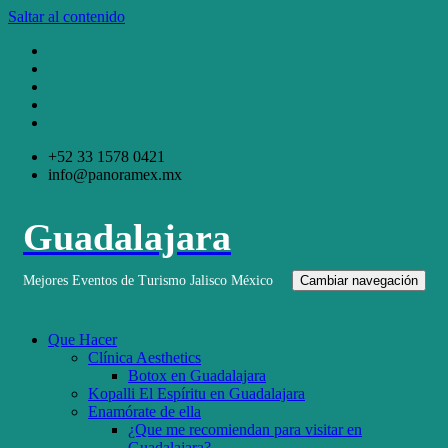
Saltar al contenido
+52 33 1578 0421
info@panoramex.mx
Guadalajara
Mejores Eventos de Turismo Jalisco México
Cambiar navegación
Que Hacer
Clínica Aesthetics
Botox en Guadalajara
Kopalli El Espíritu en Guadalajara
Enamórate de ella
¿Que me recomiendan para visitar en
Guadalajara?