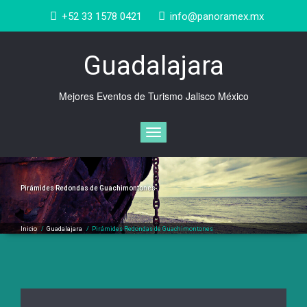
Saltar
+52 33 1578 0421
info@panoramex.mx
al
contenido
Guadalajara
Mejores Eventos de Turismo Jalisco México
Cambiar
navegación
Pirámides Redondas de Guachimontones
Inicio
/
Guadalajara
/
Pirámides Redondas de Guachimontones