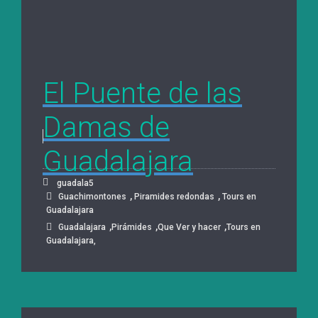
El Puente de las
Damas de
Guadalajara
guadala5
,
,
Guachimontones
Piramides redondas
Tours en
Guadalajara
,
,
,
Guadalajara
Pirámides
Que Ver y hacer
Tours en
Guadalajara,