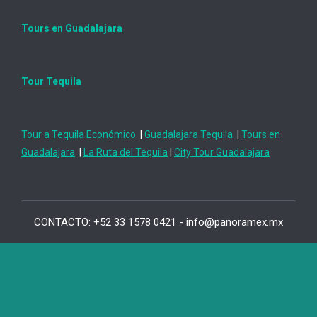
Tours en Guadalajara
Tour Tequila
Tour a Tequila Económico
|
Guadalajara Tequila
|
Tours en
Guadalajara
|
La Ruta del Tequila
|
City Tour Guadalajara
CONTACTO: +52 33 1578 0421 - info@panoramex.mx