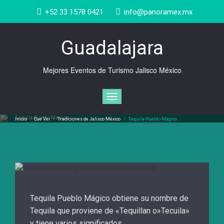
Saltar
+52 33 1578 0421
info@panoramex.mx
al
contenido
Guadalajara
Mejores Eventos de Turismo Jalisco México
Cambiar
navegación
Tequila Pueblo Mágico
Inicio
/
Que Ver
/
Tradiciones de Jalisco México
/
Tequila Pueblo Mágico
Tequila Pueblo Mágico obtiene su nombre de
Tequila que proviene de «Tequillan o»Tecuila»
y tiene varios significados,