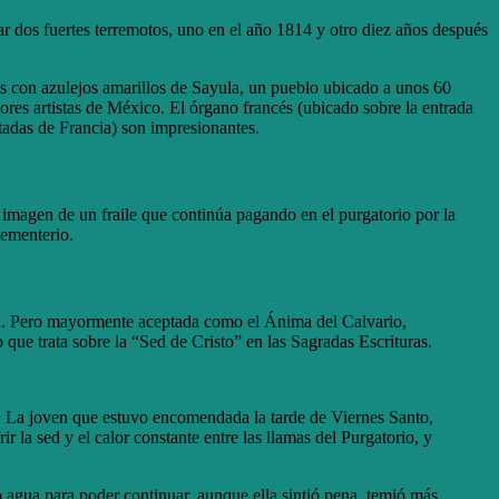
ar dos fuertes terremotos, uno en el año 1814 y otro diez años después
das con azulejos amarillos de Sayula, un pueblo ubicado a unos 60
jores artistas de México. El órgano francés (ubicado sobre la entrada
tadas de Francia) son impresionantes.
 imagen de un fraile que continúa pagando en el purgatorio por la
cementerio.
la. Pero mayormente aceptada como el Ánima del Calvario,
que trata sobre la “Sed de Cristo” en las Sagradas Escrituras.
uz. La joven que estuvo encomendada la tarde de Viernes Santo,
r la sed y el calor constante entre las llamas del Purgatorio, y
ó agua para poder continuar, aunque ella sintió pena, temió más