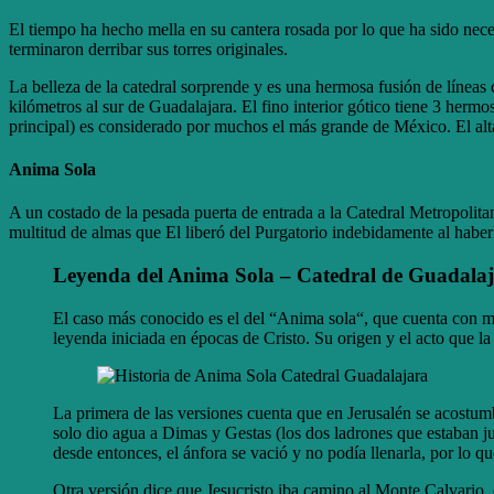
El tiempo ha hecho mella en su cantera rosada por lo que ha sido nece
terminaron derribar sus torres originales.
La belleza de la catedral sorprende y es una hermosa fusión de líneas
kilómetros al sur de Guadalajara. El fino interior gótico tiene 3 herm
principal) es considerado por muchos el más grande de México. El alta
Anima Sola
A un costado de la pesada puerta de entrada a la Catedral Metropolit
multitud de almas que El liberó del Purgatorio indebidamente al haberlo
Leyenda del Anima Sola – Catedral de Guadala
El caso más conocido es el del “Anima sola“, que cuenta con m
leyenda iniciada en épocas de Cristo. Su origen y el acto que l
La primera de las versiones cuenta que en Jerusalén se acostum
solo dio agua a Dimas y Gestas (los dos ladrones que estaban junt
desde entonces, el ánfora se vació y no podía llenarla, por lo que
Otra versión dice que Jesucristo iba camino al Monte Calvario, 