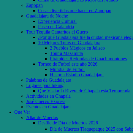
Zapopan
Cosas divertidas que hacer en Zapopan
Guadalajara de Noche
Experiencia Cultural
Paseo en Calandria
Tour Tequila Cantaritos el Guero
¿Por qué Guadalajara fue la ciudad mexicana eleg
10 Mejores Tours en Guadalajara
2 Pueblos Mágicos en Jalisco
Tour a Mazamitla
Pirámides Redondas de Guachimontones
Torneo de Futbol este año 2026
Mundial de Futbol
Historia Estadio Guadalajara
Palabras de Guadalajara
Lugares para hiking
Que Visitar la Rivera de Chapala esta Temporada
Actividades en Chapala
José Cuervo Express
Eventos en Guadalajara
Que Ver
Altar de Muertos
Desfile de Día de Muertos 2026
Día de Muertos Tlaquepaque 2025 con Sab