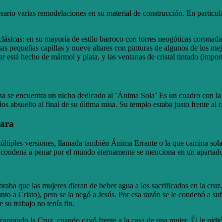
sario varias remodelaciones en su material de construcción. En particul
 clásicas: en su mayoría de estilo barroco con torres neogóticas corona
osas pequeñas capillas y nueve altares con pinturas de algunos de los me
r está hecho de mármol y plata, y las ventanas de cristal tintado (impor
ana se encuentra un nicho dedicado al ¨Ánima Sola¨ Es un cuadro con la
s absuelto al final de su última misa. Su templo estaba justo frente al 
jara
últiples versiones, llamada también Ánima Errante o la que camina so
a condena a penar por el mundo eternamente se menciona en un apartado 
braba que las mujeres dieran de beber agua a los sacrificados en la cr
o a Cristo), pero se la negó a Jesús. Por esa razón se le condenó a sufri
 su trabajo no tenía fin.
cargando la Cruz, cuando cayó frente a la casa de una mujer. Él le pidi