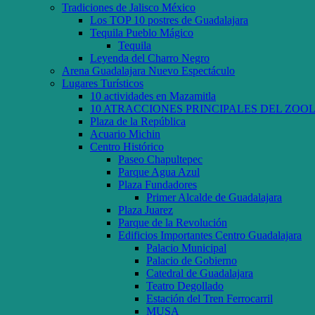
Tradiciones de Jalisco México
Los TOP 10 postres de Guadalajara
Tequila Pueblo Mágico
Tequila
Leyenda del Charro Negro
Arena Guadalajara Nuevo Espectáculo
Lugares Turísticos
10 actividades en Mazamitla
10 ATRACCIONES PRINCIPALES DEL ZO
Plaza de la República
Acuario Michin
Centro Histórico
Paseo Chapultepec
Parque Agua Azul
Plaza Fundadores
Primer Alcalde de Guadalajara
Plaza Juarez
Parque de la Revolución
Edificios Importantes Centro Guadalajara
Palacio Municipal
Palacio de Gobierno
Catedral de Guadalajara
Teatro Degollado
Estación del Tren Ferrocarril
MUSA