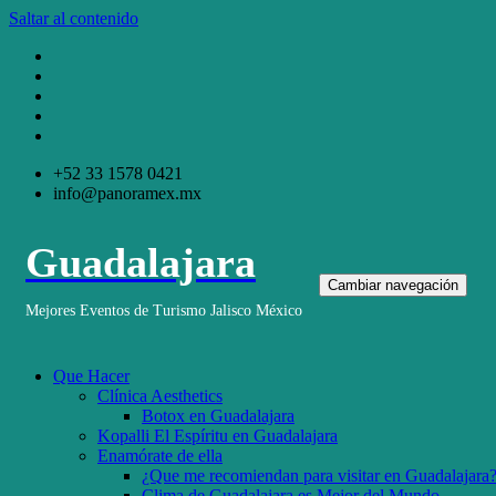
Saltar al contenido
+52 33 1578 0421
info@panoramex.mx
Guadalajara
Cambiar navegación
Mejores Eventos de Turismo Jalisco México
Que Hacer
Clínica Aesthetics
Botox en Guadalajara
Kopalli El Espíritu en Guadalajara
Enamórate de ella
¿Que me recomiendan para visitar en Guadalajara
Clima de Guadalajara es Mejor del Mundo