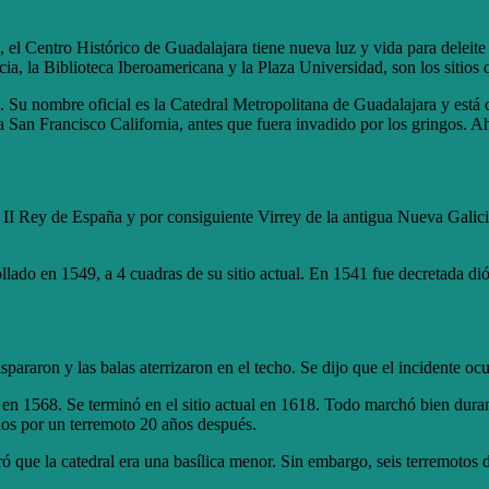
, el Centro Histórico de Guadalajara tiene nueva luz y vida para deleite
acia, la Biblioteca Iberoamericana y la Plaza Universidad, son los siti
ra. Su nombre oficial es la Catedral Metropolitana de Guadalajara y est
a San Francisco California, antes que fuera invadido por los gringos. A
 II Rey de España y por consiguiente Virrey de la antigua Nueva Galicia
llado en 1549, a 4 cuadras de su sitio actual. En 1541 fue decretada dió
spararon y las balas aterrizaron en el techo. Se dijo que el incidente oc
 en 1568. Se terminó en el sitio actual en 1618. Todo marchó bien dur
dos por un terremoto 20 años después.
 que la catedral era una basílica menor. Sin embargo, seis terremotos d