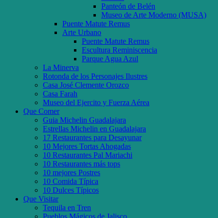
Panteón de Belén
Museo de Arte Moderno (MUSA)
Puente Matute Remus
Arte Urbano
Puente Matute Remus
Escultura Reminiscencia
Parque Agua Azul
La Minerva
Rotonda de los Personajes Ilustres
Casa José Clemente Orozco
Casa Farah
Museo del Ejercito y Fuerza Aérea
Que Comer
Guia Michelin Guadalajara
Estrellas Michelin en Guadalajara
17 Restaurantes para Desayunar
10 Mejores Tortas Ahogadas
10 Restaurantes Pal Mariachi
10 Restaurantes más tops
10 mejores Postres
10 Comida Típica
10 Dulces Típicos
Que Visitar
Tequila en Tren
Pueblos Mágicos de Jalisco