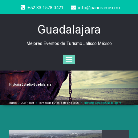
Saltar
+52 33 1578 0421
info@panoramex.mx
al
contenido
Guadalajara
Mejores Eventos de Turismo Jalisco México
Cambiar
navegación
Historia Estadio Guadalajara
Inicio
/
Que Hacer
/
Torneo de Futbol este año 2026
/
Historia Estadio Guadalajara