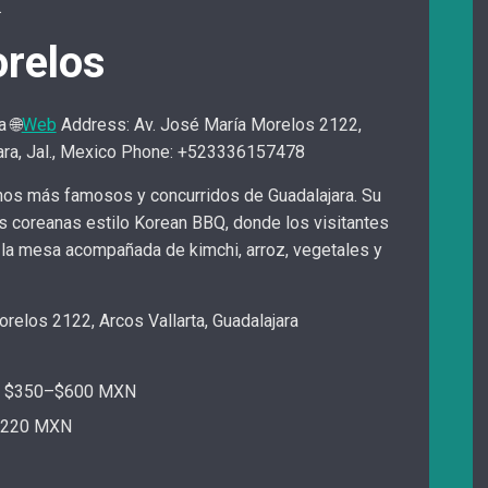
.
relos
a
🌐
Web
Address: Av. José María Morelos 2122,
jara, Jal., Mexico Phone: +523336157478
nos más famosos y concurridos de Guadalajara. Su
as coreanas estilo Korean BBQ, donde los visitantes
 la mesa acompañada de kimchi, arroz, vegetales y
orelos 2122, Arcos Vallarta, Guadalajara
a: $350–$600 MXN
 $220 MXN