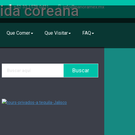
ida coreana
+52 33 1578 0421
info@panoramex.mx
Que Comer
Que Visitar
FAQ