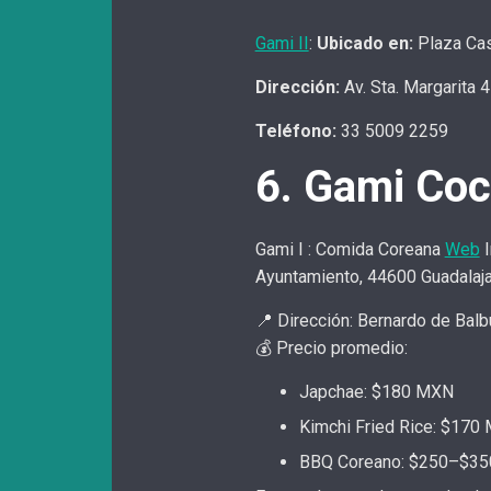
Gami II
:
Ubicado en:
Plaza Ca
Dirección
:
Av. Sta. Margarita 
Teléfono
:
33 5009 2259
6. Gami Coc
Gami I : Comida Coreana
Web
I
Ayuntamiento, 44600 Guadalaj
📍 Dirección: Bernardo de Balb
💰 Precio promedio:
Japchae: $180 MXN
Kimchi Fried Rice: $170
BBQ Coreano: $250–$3