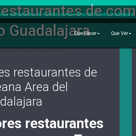
restaurantes de com
ores restaurantes de comida coreana Area del Estadio Guadalajara
o Guadalajara
Que Hacer
Que Ver
es restaurantes de
ana Area del
dalajara
res restaurantes