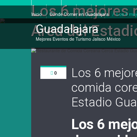
Saltar
Los 6 mejores 
al
contenido
Inicio
/
Donde Comer en Guadalajara
/
Los 6 mej
Area del Estadi
Guadalajara
Mejores Eventos de Turismo Jalisco México
Los 6 mejor
0
comida core
Estadio Gua
Los 6 mejo