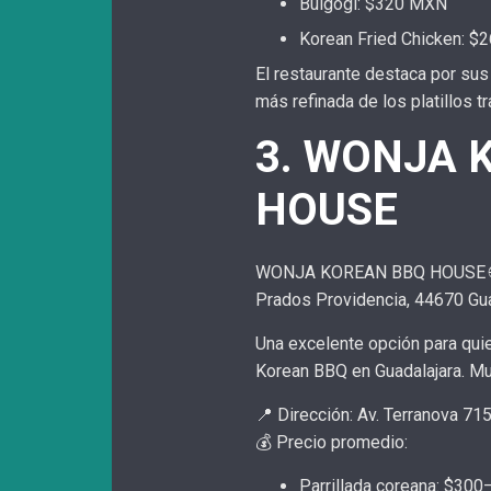
Bulgogi: $320 MXN
Korean Fried Chicken: 
El restaurante destaca por sus
más refinada de los platillos t
3. WONJA 
HOUSE
WONJA KOREAN BBQ HOUSE 
Prados Providencia, 44670 Gu
Una excelente opción para quie
Korean BBQ en Guadalajara. Mu
📍 Dirección: Av. Terranova 71
💰 Precio promedio:
Parrillada coreana: $3