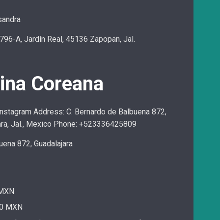
sandra
4796-A, Jardín Real, 45136 Zapopan, Jal.
ina Coreana
nstagram Address: C. Bernardo de Balbuena 872,
ara, Jal., Mexico Phone: +523336425809
uena 872, Guadalajara
 MXN
50 MXN