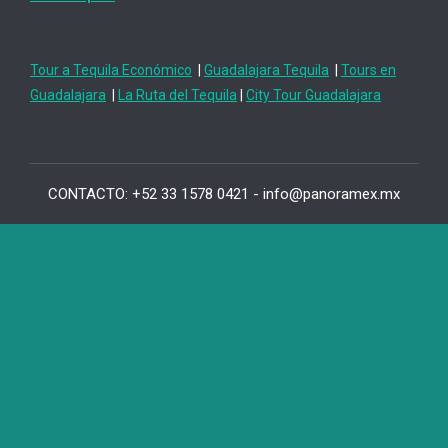
Tour a Tequila Económico
|
Guadalajara Tequila
|
Tours en
Guadalajara
|
La Ruta del Tequila
|
City Tour Guadalajara
CONTACTO: +52 33 1578 0421 - info@panoramex.mx