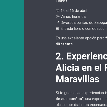
Flores
.
📅 14 al 16 de abril
🕒 Varios horarios
📍 Diversos puntos de Zapopa
🎟️ Entrada libre o con descuen
Es una excelente opción para
diferente
.
2. Experien
Alicia en el 
Maravillas
Si te gustan las experiencias 
de sus sueños”
, una experien
blanco por distintos escenario