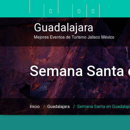
Saltar
al
contenido
Guadalajara
Mejores Eventos de Turismo Jalisco México
Semana Santa 
Inicio
/
Guadalajara
/
Semana Santa en Guadalaj