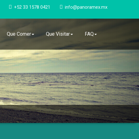
+52 33 1578 0421
info@panoramex.mx
Que Comer
Que Visitar
FAQ