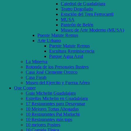
Catedral de Guadalajara
Teatro Degollado
Estación del Tren Ferrocarril
MUSA
Panteón de Belén
Museo de Arte Moderno (MUSA)
Puente Matute Remus
Arte Urbano
Puente Matute Remus
Escultura Reminiscencia
Parque Agua Azul
La Minerva
Rotonda de los Personajes Ilustres
Casa José Clemente Orozco
Casa Farah
Museo del Ejercito y Fuerza Aérea
Que Comer
Guia Michelin Guadalajara
Estrellas Michelin en Guadalajara
17 Restaurantes para Desayunar
10 Mejores Tortas Ahogadas
10 Restaurantes Pal Mariachi
10 Restaurantes más tops
10 mejores Postres
10 Comida Típica