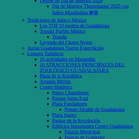
Desfile de Día de Muertos 2026
Día de Muertos Tlaquepaque 2025 con
Sabor Mundialista ⚽💀
Tradiciones de Jalisco México
Los TOP 10 postres de Guadalajara
Tequila Pueblo Mágico
Tequila
Leyenda del Charro Negro
Arena Guadalajara Nuevo Espectáculo
Lugares Turísticos
10 actividades en Mazamitla
10 ATRACCIONES PRINCIPALES DEL
ZOOLÓGICO GUADALAJARA
Plaza de la República
Acuario Michin
Centro Histórico
Paseo Chapultepec
Parque Agua Azul
Plaza Fundadores
Primer Alcalde de Guadalajara
Plaza Juarez
Parque de la Revolución
Edificios Importantes Centro Guadalajara
Palacio Municipal
Palacio de Gobierno