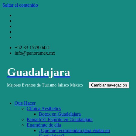
Saltar al contenido
+52 33 1578 0421
info@panoramex.mx
Guadalajara
Mejores Eventos de Turismo Jalisco México
Cambiar navegación
Que Hacer
Clínica Aesthetics
Botox en Guadalajara
Kopalli El Espíritu en Guadalajara
Enamórate de ella
¿Que me recomiendan para visitar en
Guadalajara?