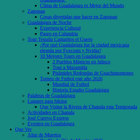
Clima de Guadalajara es Mejor del Mundo
Zapopan
Cosas divertidas que hacer en Zapopan
Guadalajara de Noche
Experiencia Cultural
Paseo en Calandria
Tour Tequila Cantaritos el Guero
¿Por qué Guadalajara fue la ciudad mexicana
elegida por Foxconn y Nvidia?
10 Mejores Tours en Guadalajara
2 Pueblos Mágicos en Jalisco
Tour a Mazamitla
Pirámides Redondas de Guachimontones
Torneo de Futbol este año 2026
Mundial de Futbol
Historia Estadio Guadalajara
Palabras de Guadalajara
Lugares para hiking
Que Visitar la Rivera de Chapala esta Temporada
Actividades en Chapala
José Cuervo Express
Eventos en Guadalajara
Que Ver
Altar de Muertos