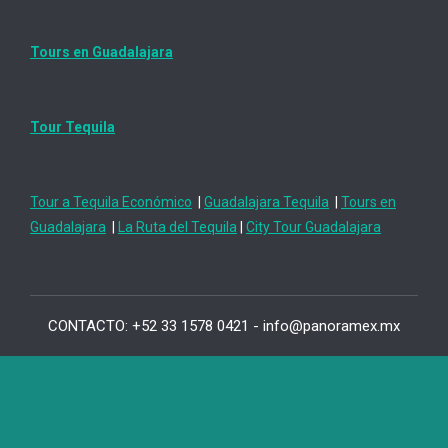
Tours en Guadalajara
Tour Tequila
Tour a Tequila Económico
|
Guadalajara Tequila
|
Tours en
Guadalajara
|
La Ruta del Tequila
|
City Tour Guadalajara
CONTACTO: +52 33 1578 0421 - info@panoramex.mx