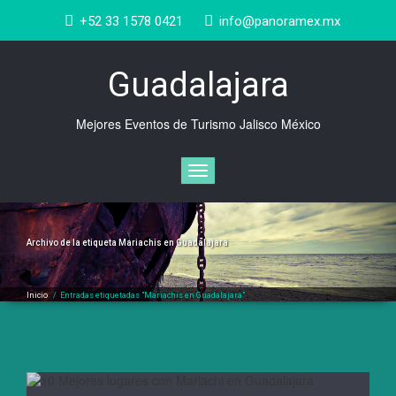
Saltar
+52 33 1578 0421
info@panoramex.mx
al
contenido
Guadalajara
Mejores Eventos de Turismo Jalisco México
Cambiar
navegación
Archivo de la etiqueta
Mariachis en Guadalajara
Inicio
/
Entradas etiquetadas "Mariachis en Guadalajara"