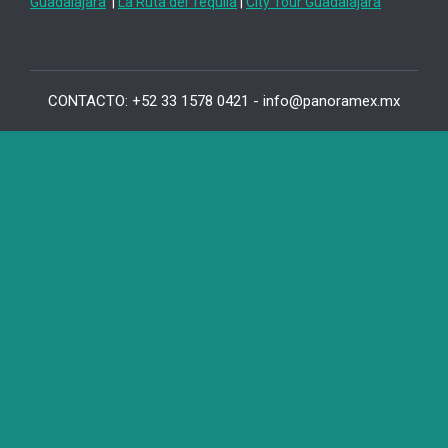
Guadalajara
|
La Ruta del Tequila
|
City Tour Guadalajara
CONTACTO: +52 33 1578 0421 - info@panoramex.mx