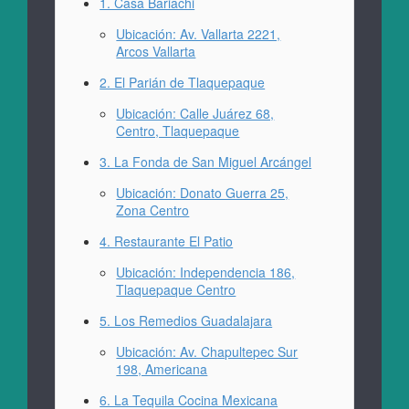
1. Casa Bariachi
Ubicación: Av. Vallarta 2221,
Arcos Vallarta
2. El Parián de Tlaquepaque
Ubicación: Calle Juárez 68,
Centro, Tlaquepaque
3. La Fonda de San Miguel Arcángel
Ubicación: Donato Guerra 25,
Zona Centro
4. Restaurante El Patio
Ubicación: Independencia 186,
Tlaquepaque Centro
5. Los Remedios Guadalajara
Ubicación: Av. Chapultepec Sur
198, Americana
6. La Tequila Cocina Mexicana