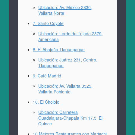
Ubicación: Av. México 2830,
Vallarta Norte
7. Santo Coyote
Ubicación: Lerdo de Tejada 2379,
Americana
8. El Abajeño Tlaquepaque
Ubicación: Juárez 231, Centro,
Tlaquepaque
9. Café Madrid
Ubicación: Av. Vallarta 3525,
Vallarta Poniente
10. El Chololo
Ubicación: Carretera
Guadalajara-Chapala Km 17.5, El
Quince
10 Mejores Restaurantes con Mariachi