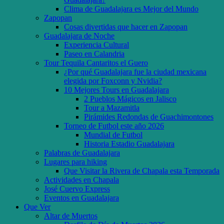
Clima de Guadalajara es Mejor del Mundo
Zapopan
Cosas divertidas que hacer en Zapopan
Guadalajara de Noche
Experiencia Cultural
Paseo en Calandria
Tour Tequila Cantaritos el Guero
¿Por qué Guadalajara fue la ciudad mexicana
elegida por Foxconn y Nvidia?
10 Mejores Tours en Guadalajara
2 Pueblos Mágicos en Jalisco
Tour a Mazamitla
Pirámides Redondas de Guachimontones
Torneo de Futbol este año 2026
Mundial de Futbol
Historia Estadio Guadalajara
Palabras de Guadalajara
Lugares para hiking
Que Visitar la Rivera de Chapala esta Temporada
Actividades en Chapala
José Cuervo Express
Eventos en Guadalajara
Que Ver
Altar de Muertos