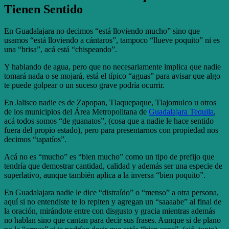
Tienen Sentido
En Guadalajara no decimos “está lloviendo mucho” sino que
usamos “está lloviendo a cántaros”, tampoco “llueve poquito” ni es
una “brisa”, acá está “chispeando”.
Y hablando de agua, pero que no necesariamente implica que nadie
tomará nada o se mojará, está el típico “aguas” para avisar que algo
te puede golpear o un suceso grave podría ocurrir.
En Jalisco nadie es de Zapopan, Tlaquepaque, Tlajomulco u otros
de los municipios del Área Metropolitana de
Guadalajara Tequila
,
acá todos somos “de guanatos”, (cosa que a nadie le hace sentido
fuera del propio estado), pero para presentarnos con propiedad nos
decimos “tapatíos”.
Acá no es “mucho” es “bien mucho” como un tipo de prefijo que
tendría que demostrar cantidad, calidad y además ser una especie de
superlativo, aunque también aplica a la inversa “bien poquito”.
En Guadalajara nadie le dice “distraído” o “menso” a otra persona,
aquí si no entendiste te lo repiten y agregan un “saaaabe” al final de
la oración, mirándote entre con disgusto y gracia mientras además
no hablan sino que cantan para decir sus frases. Aunque si de plano