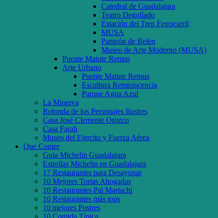
Catedral de Guadalajara
Teatro Degollado
Estación del Tren Ferrocarril
MUSA
Panteón de Belén
Museo de Arte Moderno (MUSA)
Puente Matute Remus
Arte Urbano
Puente Matute Remus
Escultura Reminiscencia
Parque Agua Azul
La Minerva
Rotonda de los Personajes Ilustres
Casa José Clemente Orozco
Casa Farah
Museo del Ejercito y Fuerza Aérea
Que Comer
Guia Michelin Guadalajara
Estrellas Michelin en Guadalajara
17 Restaurantes para Desayunar
10 Mejores Tortas Ahogadas
10 Restaurantes Pal Mariachi
10 Restaurantes más tops
10 mejores Postres
10 Comida Típica