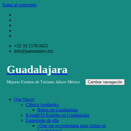
Saltar al contenido
+52 33 1578 0421
info@panoramex.mx
Guadalajara
Mejores Eventos de Turismo Jalisco México
Cambiar navegación
Que Hacer
Clínica Aesthetics
Botox en Guadalajara
Kopalli El Espíritu en Guadalajara
Enamórate de ella
¿Que me recomiendan para visitar en
Guadalajara?