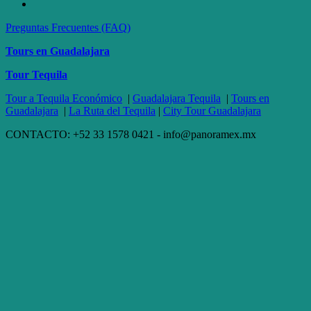
Preguntas Frecuentes (FAQ)
Tours en Guadalajara
Tour Tequila
Tour a Tequila Económico
|
Guadalajara Tequila
|
Tours en
Guadalajara
|
La Ruta del Tequila
|
City Tour Guadalajara
CONTACTO: +52 33 1578 0421 - info@panoramex.mx