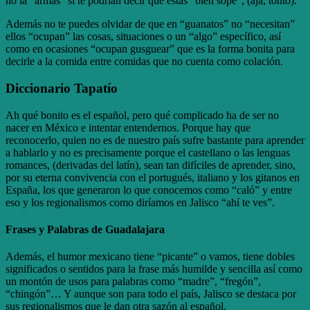
no la “armas” si te podrían decir que estás “bien sope”, (ajá, tonto).
Además no te puedes olvidar de que en “guanatos” no “necesitan”
ellos “ocupan” las cosas, situaciones o un “algo” específico, así
como en ocasiones “ocupan gusguear” que es la forma bonita para
decirle a la comida entre comidas que no cuenta como colación.
Diccionario Tapatío
Ah qué bonito es el español, pero qué complicado ha de ser no
nacer en México e intentar entendernos. Porque hay que
reconocerlo, quien no es de nuestro país sufre bastante para aprender
a hablarlo y no es precisamente porque el castellano o las lenguas
romances, (derivadas del latín), sean tan difíciles de aprender, sino,
por su eterna convivencia con el portugués, italiano y los gitanos en
España, los que generaron lo que conocemos como “caló” y entre
eso y los regionalismos como diríamos en Jalisco “ahí te ves”.
Frases y Palabras de Guadalajara
Además, el humor mexicano tiene “picante” o vamos, tiene dobles
significados o sentidos para la frase más humilde y sencilla así como
un montón de usos para palabras como “madre”, “fregón”,
“chingón”… Y aunque son para todo el país, Jalisco se destaca por
sus regionalismos que le dan otra sazón al español.