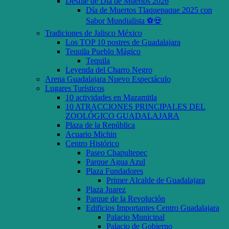
Desfile de Día de Muertos 2026
Día de Muertos Tlaquepaque 2025 con
Sabor Mundialista ⚽💀
Tradiciones de Jalisco México
Los TOP 10 postres de Guadalajara
Tequila Pueblo Mágico
Tequila
Leyenda del Charro Negro
Arena Guadalajara Nuevo Espectáculo
Lugares Turísticos
10 actividades en Mazamitla
10 ATRACCIONES PRINCIPALES DEL
ZOOLÓGICO GUADALAJARA
Plaza de la República
Acuario Michin
Centro Histórico
Paseo Chapultepec
Parque Agua Azul
Plaza Fundadores
Primer Alcalde de Guadalajara
Plaza Juarez
Parque de la Revolución
Edificios Importantes Centro Guadalajara
Palacio Municipal
Palacio de Gobierno