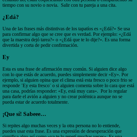
tiempo con su novio o novia. Salir con tu pareja a una cita.
¿Edá?
Una de las frases más distintivas de los tapatíos es «¿Edá?» Se usa
para confirmar algo que se cree que es verdad. Por ejemplo: «¿Edá
que la maestra dejó tarea?» o «¿Edá que te lo dije?». Es una forma
divertida y corta de pedir confirmación.
Ey
Esta es una frase de afirmación muy común. Si alguien dice algo
con lo que estás de acuerdo, puedes simplemente decir «Ey». Por
ejemplo, si alguien opina que el clima está esta fresco o poco frio se
responde ¨Ey esta fresco¨ o si alguien comenta sobre lo cara que está
una casa, podrías responder: «Ey, está muy cara». Por lo regular
para darle el avión a alguien y no crear polémica aunque no se
pueda estar de acuerdo totalmente.
¡Que sí! Sabeee…
Si repites algo muchas veces y la otra persona no lo entiende,
puedes usar esta frase. Es una expresión de desesperación que
significa algo así como «ya te lo repetí muchas veces». Es una