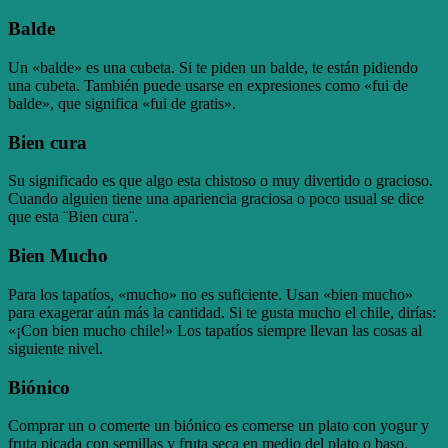
Balde
Un «balde» es una cubeta. Si te piden un balde, te están pidiendo
una cubeta. También puede usarse en expresiones como «fui de
balde», que significa «fui de gratis».
Bien cura
Su significado es que algo esta chistoso o muy divertido o gracioso.
Cuando alguien tiene una apariencia graciosa o poco usual se dice
que esta ¨Bien cura¨.
Bien Mucho
Para los tapatíos, «mucho» no es suficiente. Usan «bien mucho»
para exagerar aún más la cantidad. Si te gusta mucho el chile, dirías:
«¡Con bien mucho chile!» Los tapatíos siempre llevan las cosas al
siguiente nivel.
Biónico
Comprar un o comerte un biónico es comerse un plato con yogur y
fruta picada con semillas y fruta seca en medio del plato o baso.