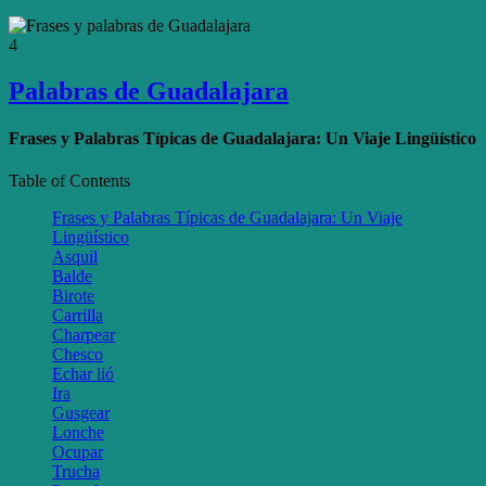
4
Palabras de Guadalajara
Frases y Palabras Típicas de Guadalajara: Un Viaje Lingüístico
Table of Contents
Frases y Palabras Típicas de Guadalajara: Un Viaje
Lingüístico
Asquil
Balde
Birote
Carrilla
Charpear
Chesco
Echar lió
Ira
Gusgear
Lonche
Ocupar
Trucha