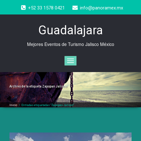
Saltar
+52 33 1578 0421
info@panoramex.mx
al
contenido
Guadalajara
Mejores Eventos de Turismo Jalisco México
Cambiar
navegación
Archivo de la etiqueta
Zapopan Jalisco
Inicio
/
Entradas etiquetadas "Zapopan Jalisco"