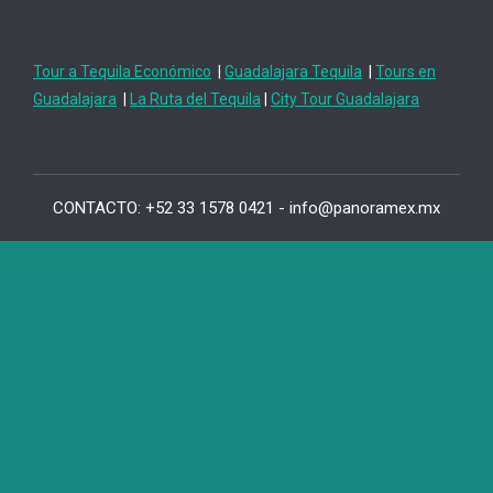
Tour a Tequila Económico
|
Guadalajara Tequila
|
Tours en
Guadalajara
|
La Ruta del Tequila
|
City Tour Guadalajara
CONTACTO: +52 33 1578 0421 - info@panoramex.mx