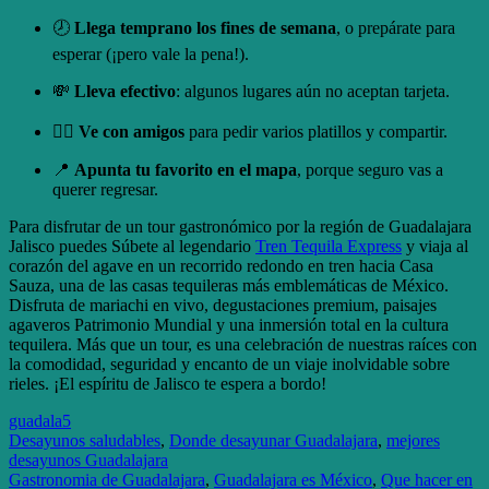
🕗
Llega temprano los fines de semana
, o prepárate para
esperar (¡pero vale la pena!).
💸
Lleva efectivo
: algunos lugares aún no aceptan tarjeta.
👯‍♂️
Ve con amigos
para pedir varios platillos y compartir.
📍
Apunta tu favorito en el mapa
, porque seguro vas a
querer regresar.
Para disfrutar de un tour gastronómico por la región de Guadalajara
Jalisco puedes Súbete al legendario
Tren Tequila Express
y viaja al
corazón del agave en un recorrido redondo en tren hacia Casa
Sauza, una de las casas tequileras más emblemáticas de México.
Disfruta de mariachi en vivo, degustaciones premium, paisajes
agaveros Patrimonio Mundial y una inmersión total en la cultura
tequilera. Más que un tour, es una celebración de nuestras raíces con
la comodidad, seguridad y encanto de un viaje inolvidable sobre
rieles. ¡El espíritu de Jalisco te espera a bordo!
guadala5
Desayunos saludables
,
Donde desayunar Guadalajara
,
mejores
desayunos Guadalajara
Gastronomia de Guadalajara
,
Guadalajara es México
,
Que hacer en