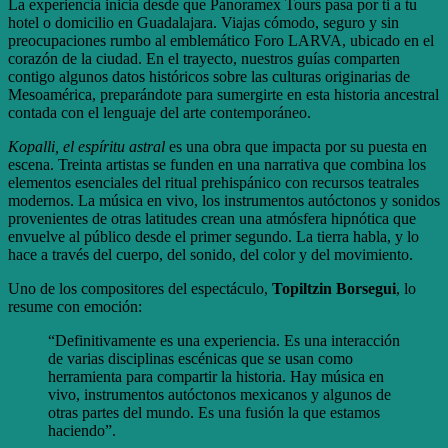
La experiencia inicia desde que Panoramex Tours pasa por ti a tu
hotel o domicilio en Guadalajara. Viajas cómodo, seguro y sin
preocupaciones rumbo al emblemático Foro LARVA, ubicado en el
corazón de la ciudad. En el trayecto, nuestros guías comparten
contigo algunos datos históricos sobre las culturas originarias de
Mesoamérica, preparándote para sumergirte en esta historia ancestral
contada con el lenguaje del arte contemporáneo.
Kopalli, el espíritu astral
es una obra que impacta por su puesta en
escena. Treinta artistas se funden en una narrativa que combina los
elementos esenciales del ritual prehispánico con recursos teatrales
modernos. La música en vivo, los instrumentos autóctonos y sonidos
provenientes de otras latitudes crean una atmósfera hipnótica que
envuelve al público desde el primer segundo. La tierra habla, y lo
hace a través del cuerpo, del sonido, del color y del movimiento.
Uno de los compositores del espectáculo,
Topiltzin Borsegui
, lo
resume con emoción:
“Definitivamente es una experiencia. Es una interacción
de varias disciplinas escénicas que se usan como
herramienta para compartir la historia. Hay música en
vivo, instrumentos autóctonos mexicanos y algunos de
otras partes del mundo. Es una fusión la que estamos
haciendo”.