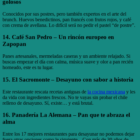
golosos
Conocidos por sus postres, pero también expertos en el arte del
brunch. Huevos benedictinos, pan francés con frutos rojos, y café
con crema de avellana. Lo difícil será no pedir el pastel “de postre”.
14.
Café San Pedro
– Un rincón europeo en
Zapopan
Panes artesanales, mermeladas caseras y un ambiente relajado. Si
buscas empezar el día con calma, música suave y olor a pan recién
horneado, este es tu lugar.
15.
El Sacromonte
– Desayuno con sabor a historia
Este restaurante rescata recetas antiguas de
la cocina mexicana
y les
da vida con ingredientes frescos. No te vayas sin probar el chile
relleno de desayuno. Sí, existe… y está brutal.
16.
Panadería La Alemana
– Pan que te abraza el
alma
Entre los 17 mejores restaurantes para desayunar no podemos dejar
fuera otras opciones como le siguiente – Con más de 30 años de