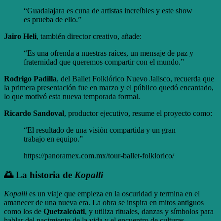
“Guadalajara es cuna de artistas increíbles y este show
es prueba de ello.”
Jairo Heli
, también director creativo, añade:
“Es una ofrenda a nuestras raíces, un mensaje de paz y
fraternidad que queremos compartir con el mundo.”
Rodrigo Padilla
, del Ballet Folklórico Nuevo Jalisco, recuerda que
la primera presentación fue en marzo y el público quedó encantado,
lo que motivó esta nueva temporada formal.
Ricardo Sandoval
, productor ejecutivo, resume el proyecto como:
“El resultado de una visión compartida y un gran
trabajo en equipo.”
https://panoramex.com.mx/tour-ballet-folklorico/
🌅 La historia de
Kopalli
Kopalli
es un viaje que empieza en la oscuridad y termina en el
amanecer de una nueva era. La obra se inspira en mitos antiguos
como los de
Quetzalcóatl
, y utiliza rituales, danzas y símbolos para
hablar del nacimiento de la vida y el encuentro de culturas.