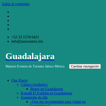
Saltar al contenido
+52 33 1578 0421
info@panoramex.mx
Guadalajara
Mejores Eventos de Turismo Jalisco México
Cambiar navegación
Que Hacer
Clínica Aesthetics
Botox en Guadalajara
Kopalli El Espíritu en Guadalajara
Enamórate de ella
¿Que me recomiendan para visitar en
Guadalajara?