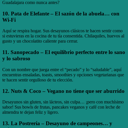
Guadalajara como nunca antes?
10.
Pata de Elefante
– El sazón de la abuela… con
Wi-Fi
Aquí se respira hogar. Sus desayunos clásicos te hacen sentir como
si estuvieras en la cocina de tu tía consentida. Chilaquiles, huevos al
gusto y un chocolatito caliente para cerrar.
11.
Sanopecado
– El equilibrio perfecto entre lo sano
y lo sabroso
Con un nombre que juega entre el “pecado” y lo “saludable”, aquí
encuentras ensaladas, toasts, smoothies y opciones vegetarianas que
te hacen sentir orgulloso de tu elección.
12.
Nuts & Coco
– Vegano no tiene que ser aburrido
Desayunos sin gluten, sin lácteos, sin culpa… ¡pero con muchísimo
sabor! Sus bowls de frutas, pancakes veganos y café con leche de
almendra te dejan feliz y ligero.
13.
La Postrería
– Desayuno de campeones… y