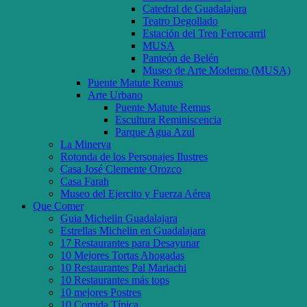
Catedral de Guadalajara
Teatro Degollado
Estación del Tren Ferrocarril
MUSA
Panteón de Belén
Museo de Arte Moderno (MUSA)
Puente Matute Remus
Arte Urbano
Puente Matute Remus
Escultura Reminiscencia
Parque Agua Azul
La Minerva
Rotonda de los Personajes Ilustres
Casa José Clemente Orozco
Casa Farah
Museo del Ejercito y Fuerza Aérea
Que Comer
Guia Michelin Guadalajara
Estrellas Michelin en Guadalajara
17 Restaurantes para Desayunar
10 Mejores Tortas Ahogadas
10 Restaurantes Pal Mariachi
10 Restaurantes más tops
10 mejores Postres
10 Comida Típica