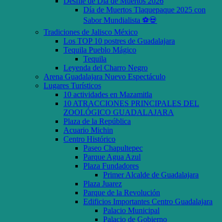
Desfile de Día de Muertos 2026
Día de Muertos Tlaquepaque 2025 con
Sabor Mundialista ⚽💀
Tradiciones de Jalisco México
Los TOP 10 postres de Guadalajara
Tequila Pueblo Mágico
Tequila
Leyenda del Charro Negro
Arena Guadalajara Nuevo Espectáculo
Lugares Turísticos
10 actividades en Mazamitla
10 ATRACCIONES PRINCIPALES DEL
ZOOLÓGICO GUADALAJARA
Plaza de la República
Acuario Michin
Centro Histórico
Paseo Chapultepec
Parque Agua Azul
Plaza Fundadores
Primer Alcalde de Guadalajara
Plaza Juarez
Parque de la Revolución
Edificios Importantes Centro Guadalajara
Palacio Municipal
Palacio de Gobierno