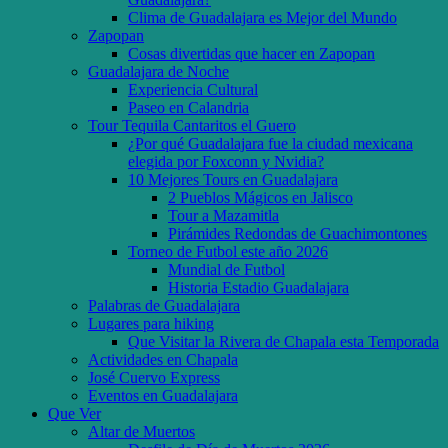
Clima de Guadalajara es Mejor del Mundo
Zapopan
Cosas divertidas que hacer en Zapopan
Guadalajara de Noche
Experiencia Cultural
Paseo en Calandria
Tour Tequila Cantaritos el Guero
¿Por qué Guadalajara fue la ciudad mexicana
elegida por Foxconn y Nvidia?
10 Mejores Tours en Guadalajara
2 Pueblos Mágicos en Jalisco
Tour a Mazamitla
Pirámides Redondas de Guachimontones
Torneo de Futbol este año 2026
Mundial de Futbol
Historia Estadio Guadalajara
Palabras de Guadalajara
Lugares para hiking
Que Visitar la Rivera de Chapala esta Temporada
Actividades en Chapala
José Cuervo Express
Eventos en Guadalajara
Que Ver
Altar de Muertos