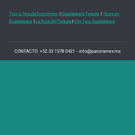
Tour a Tequila Económico
|
Guadalajara Tequila
|
Tours en
Guadalajara
|
La Ruta del Tequila
|
City Tour Guadalajara
CONTACTO: +52 33 1578 0421 - info@panoramex.mx