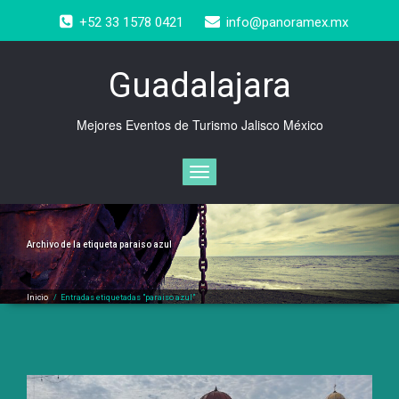
Saltar
+52 33 1578 0421
info@panoramex.mx
al
contenido
Guadalajara
Mejores Eventos de Turismo Jalisco México
Cambiar
navegación
Archivo de la etiqueta
paraiso azul
Inicio
/
Entradas etiquetadas "paraiso azul"